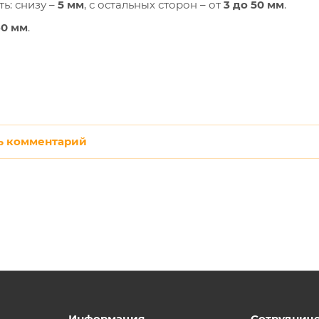
ь: снизу –
5 мм
, с остальных сторон – от
3 до 50 мм
.
60 мм
.
ь комментарий
Информация
Сотруднич