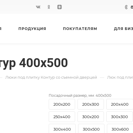
Я
ПРОДУКЦИЯ
ПОКУПАТЕЛЯМ
ДЛЯ БИ
тур 400х500
—
—
Люки под плитку Контур со съемной дверцей
Люк под пли
Посадочный размер, мм:
400х500
200х200
200х300
200х400
250х400
300х200
300х300
300х400
300х500
300х600