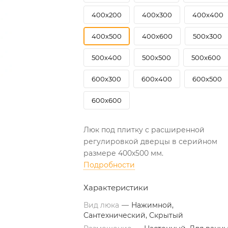
400х200
400х300
400х400
400х500
400х600
500х300
500х400
500х500
500х600
600х300
600х400
600х500
600х600
Люк под плитку с расширенной
регулировкой дверцы в серийном
размере 400х500 мм.
Подробности
Характеристики
Вид люка
—
Нажимной,
Сантехнический, Скрытый