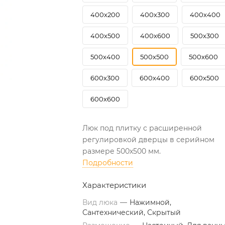
400х200
400х300
400х400
400х500
400х600
500х300
500х400
500х500
500х600
600х300
600х400
600х500
600х600
Люк под плитку с расширенной
регулировкой дверцы в серийном
размере 500х500 мм.
Подробности
Характеристики
Вид люка
—
Нажимной,
Сантехнический, Скрытый