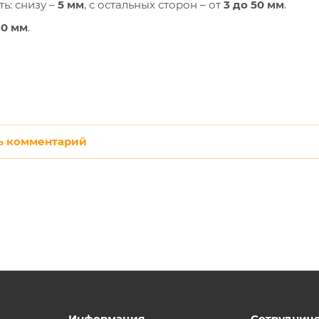
ь: снизу –
5 мм
, с остальных сторон – от
3 до 50 мм
.
60 мм
.
ь комментарий
Информация
Сотруднич