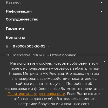
Каталог
Информация
Сотрудничество
Гарантия
Контакты
8 (800) 505-36-05
market@euroluki.ru
– Отдел продаж
support@
euroluki.ru
– Гарантийный отдел
×
Мы используем cookies, которые собираем в том
числе с использованием сервисов веб-аналитики
г. Москва, ул. Генерала Белова, 43 к2, офис 27
Яндекс Метрика и VK Реклама. Это позволяет нам
анализировать взаимодействие посетителей с
сайтом и делать его лучше. Подробнее об
использовании файлов cookie Вы можете прочитать в
Политике конфиденциальности
. Если Вы не хотите,
© 2026 ООО «ППК «Практика». Все права защищены
чтобы ваши данные обрабатывались, измените
настройки браузера или покиньте сайт.
Согласие на обработку персональных данных