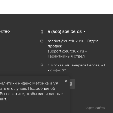
ество
8 (800) 505-36-05
market@euroluki.ru
– Отдел
продаж
support@
euroluki.ru
–
Гарантийный отдел
г. Москва, ул. Генерала Белова, 43
к2, офис 27
×
аналитики Яндекс Метрика и VK
ать его лучше. Подробнее об
 Вы не хотите, чтобы ваши данные
айт.
олитика конфиденциальности
Карта сайта