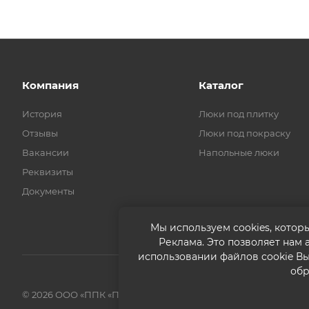
Компания
Каталог
История
Люки под плитку
Отзывы
Люки под покраску
Вакансии
Напольные люки
Реквизиты
Документы
Мы используем cookies, котор
Реклама. Это позволяет нам
использовании файлов cookie В
обр
© 2026 ООО «ППК «Практика». Все права защищены