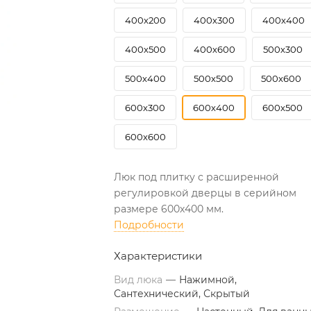
400х200
400х300
400х400
400х500
400х600
500х300
500х400
500х500
500х600
600х300
600х400
600х500
600х600
Люк под плитку с расширенной
регулировкой дверцы в серийном
размере 600х400 мм.
Подробности
Характеристики
Вид люка
—
Нажимной,
Сантехнический, Скрытый