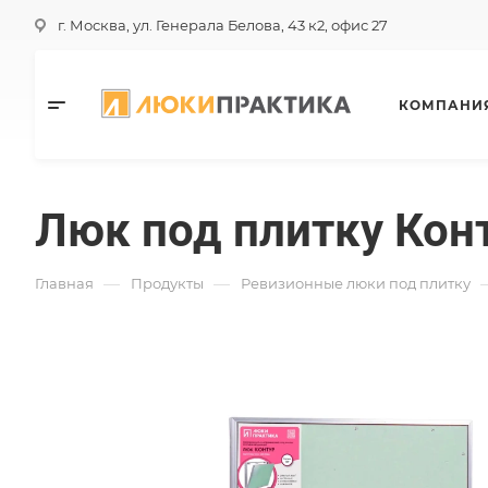
г. Москва, ул. Генерала Белова, 43 к2, офис 27
КОМПАНИ
Люк под плитку Кон
—
—
Главная
Продукты
Ревизионные люки под плитку