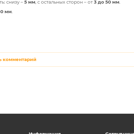
ь: снизу –
5 мм
, с остальных сторон – от
3 до 50 мм
.
60 мм
.
ь комментарий
Информация
Сотруднич