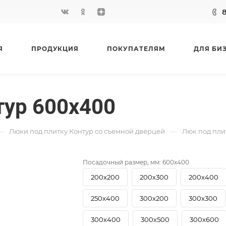
Я
ПРОДУКЦИЯ
ПОКУПАТЕЛЯМ
ДЛЯ БИ
тур 600х400
—
—
Люки под плитку Контур со съемной дверцей
Люк под пли
Посадочный размер, мм:
600х400
200х200
200х300
200х400
250х400
300х200
300х300
300х400
300х500
300х600