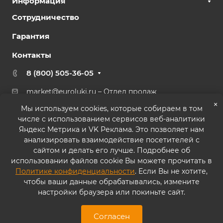
Информация
Сотрудничество
Гарантия
Контакты
8 (800) 505-36-05
market@euroluki.ru
– Отдел продаж
support@
euroluki.ru
– Гарантийный отдел
×
Мы используем cookies, которые собираем в том
числе с использованием сервисов веб-аналитики
г. Москва, ул. Генерала Белова, 43 к2, офис 27
Яндекс Метрика и VK Реклама. Это позволяет нам
анализировать взаимодействие посетителей с
сайтом и делать его лучше. Подробнее об
использовании файлов cookie Вы можете прочитать в
Политике конфиденциальности
. Если Вы не хотите,
© 2026 ООО «ППК «Практика». Все права защищены
чтобы ваши данные обрабатывались, измените
настройки браузера или покиньте сайт.
Согласие на обработку персональных данных
Политика конфиденциальности
Согласен