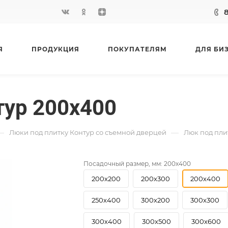
Я
ПРОДУКЦИЯ
ПОКУПАТЕЛЯМ
ДЛЯ БИ
тур 200х400
—
—
Люки под плитку Контур со съемной дверцей
Люк под пли
Посадочный размер, мм:
200х400
200х200
200х300
200х400
250х400
300х200
300х300
300х400
300х500
300х600