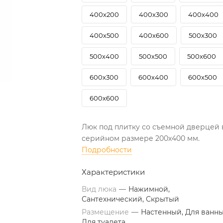
400х200
400х300
400х400
400х500
400х600
500х300
500х400
500х500
500х600
600х300
600х400
600х500
600х600
Люк под плитку со съемной дверцей 
серийном размере 200х400 мм.
Подробности
Характеристики
Вид люка
—
Нажимной,
Сантехнический, Скрытый
Размещение
—
Настенный, Для ванны
Для туалета