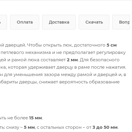
ь
Оплата
Доставка
Скачать
Вопро
й дверцей. Чтобы открыть люк, достаточного
5 см
 петлевого механизма и не предполагает регулировку
ей и рамой люка составляет
2 мм
. Для безопасного
ка, которая удерживает дверцу в раме после нажатия.
 для уменьшения зазора между рамой и дверцей и, в
абариты дверцы, снижает вероятность образование
ыть не более
15 мм
.
ь: снизу –
5 мм
, с остальных сторон – от
3 до 50 мм
.