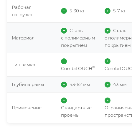
Рабочая
5-30 кг
5-7 кг
+
+
нагрузка
Сталь
Сталь
+
+
Материал
с полимерным
с полимер
покрытием
покрытием
+
+
Тип замка
®
CombiTOUCH
CombiTOU
Глубина рамы
43-62 мм
43 мм
+
+
+
+
Применение
Стандартные
Ограничен
проемы
пространст