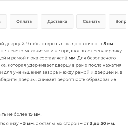
ь
Оплата
Доставка
Скачать
Вопро
й дверцей. Чтобы открыть люк, достаточного
5 см
 петлевого механизма и не предполагает регулировку
ей и рамой люка составляет
2 мм
. Для безопасного
ка, которая удерживает дверцу в раме после нажатия.
 для уменьшения зазора между рамой и дверцей и, в
абариты дверцы, снижает вероятность образование
ыть не более
15 мм
.
ь: снизу –
5 мм
, с остальных сторон – от
3 до 50 мм
.