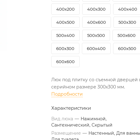
400х200
400х300
400х400
400х500
400х600
500х300
500х400
500х500
500х600
600х300
600х400
600х500
600х600
Люк под плитку со съемной дверцей 
серийном размере 300х300 мм.
Подробности
Характеристики
Вид люка
—
Нажимной,
Сантехнический, Скрытый
Размещение
—
Настенный, Для ванны
Для туалета