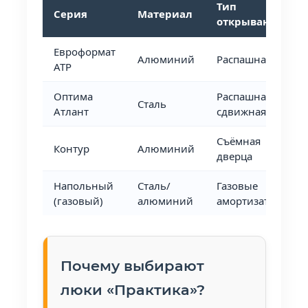
Тип
Серия
Материал
открывания
Евроформат
Алюминий
Распашная
АТР
Оптима
Распашная /
Сталь
Атлант
сдвижная
Съёмная
Контур
Алюминий
дверца
Напольный
Сталь/
Газовые
(газовый)
алюминий
амортизаторы
Почему выбирают
люки «Практика»?