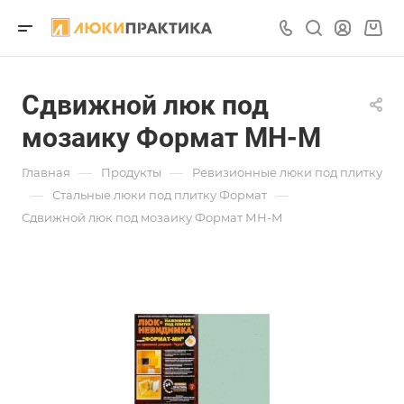
Сдвижной люк под
мозаику Формат МН-М
—
—
Главная
Продукты
Ревизионные люки под плитку
—
—
Стальные люки под плитку Формат
Сдвижной люк под мозаику Формат МН-М