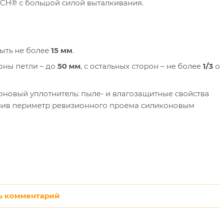
CH® с большой силой выталкивания.
ыть не более
15 мм
.
оны петли – до
50 мм
, с остальных сторон – не более
1/3
о
новый уплотнитель: пыле- и влагозащитные свойства
лнив периметр ревизионного проема силиконовым
ь комментарий