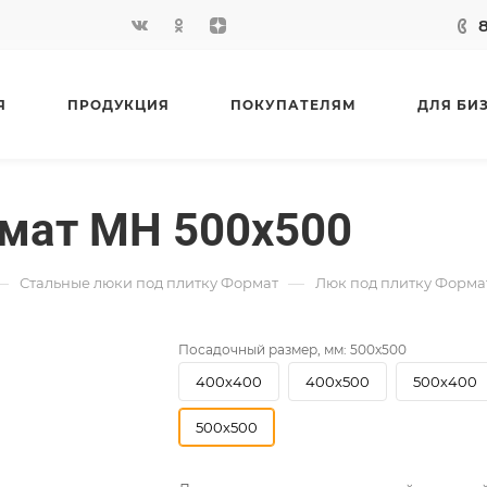
Я
ПРОДУКЦИЯ
ПОКУПАТЕЛЯМ
ДЛЯ БИ
рмат МН 500х500
—
—
Стальные люки под плитку Формат
Люк под плитку Форма
Посадочный размер, мм:
500х500
400х400
400х500
500х400
500х500