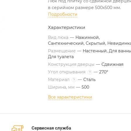
Люк под плитку со сдвижной дверце
в серийном размере 500х500 мм.
Подробности
Характеристики
Вид люка
—
Нажимной,
Сантехнический, Скрытый, Невидимк
Размещение
—
Настенный, Для ванны
Для туалета
Конструкция дверцы
—
Сдвижная
Угол открывания
—
270°
?
Материал
—
Сталь
?
Ширина, мм
—
500
Все характеристики
Сервисная служба