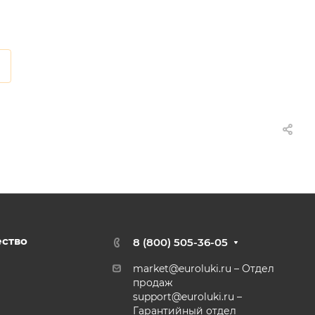
ество
8 (800) 505-36-05
market@euroluki.ru
– Отдел
продаж
support@
euroluki.ru
–
Гарантийный отдел