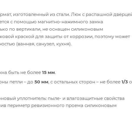
мат, изготовленный из стали. Люк с распашной дверцей
ается с помощью магнитно-нажимного замка
ько по вертикали, не оснащен силиконовым
овой краской для защиты от коррозии, поэтому может
тью (ванная, санузел, кухня).
жна быть не более
15 мм
.
оны петли – до
50 мм
, с остальных сторон – не более
1/3
о
новый уплотнитель: пыле- и влагозащитные свойства
лнив периметр ревизионного проема силиконовым