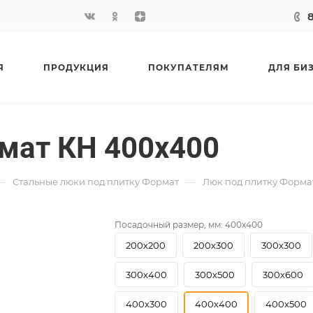
Я
ПРОДУКЦИЯ
ПОКУПАТЕЛЯМ
ДЛЯ БИ
мат КН 400х400
—
—
Стальные люки под плитку Формат
Люк под плитку Форма
Посадочный размер, мм:
400х400
200х200
200х300
300х300
300х400
300х500
300х600
400х300
400х400
400х500