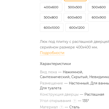
400х600
500х500
500х600
500х800
600х600
600х900
600х1000
600х1200
Люк под плитку с распашной дверцей
серийном размере 400х400 мм.
Подробности
Характеристики
Вид люка
—
Нажимной,
Сантехнический, Скрытый, Невидимк
Размещение
—
Настенный, Для ванны
Для туалета
Конструкция дверцы
—
Распашная
Угол открывания
—
135°
?
Материал
—
Сталь
?