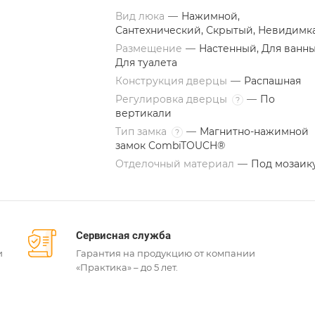
Вид люка
—
Нажимной,
Сантехнический, Скрытый, Невидимк
Размещение
—
Настенный, Для ванны
Для туалета
Конструкция дверцы
—
Распашная
Регулировка дверцы
—
По
?
вертикали
Тип замка
—
Магнитно-нажимной
?
замок CombiTOUCH®
Отделочный материал
—
Под мозаик
Сервисная служба
и
Гарантия на продукцию от компании
«Практика» – до 5 лет.