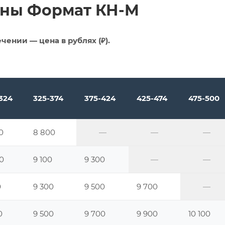
ены Формат КН-М
чении — цена в рублях (₽).
324
325-374
375-424
425-474
475-500
0
8 800
—
—
—
0
9 100
9 300
—
—
0
9 300
9 500
9 700
—
0
9 500
9 700
9 900
10 100