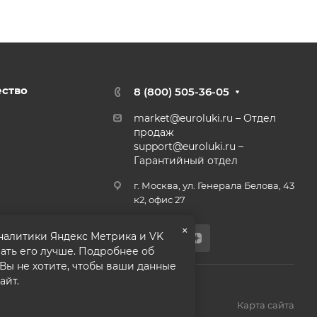
ество
8 (800) 505-36-05
market@euroluki.ru
– Отдел
продаж
support@
euroluki.ru
–
Гарантийный отдел
г. Москва, ул. Генерала Белова, 43
к2, офис 27
×
аналитики Яндекс Метрика и VK
ать его лучше. Подробнее об
 Вы не хотите, чтобы ваши данные
айт.
олитика конфиденциальности
Карта сайта