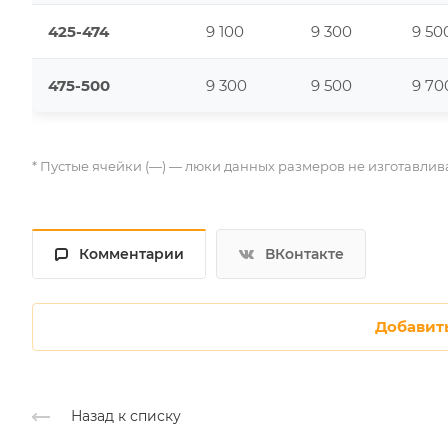
425-474
9 100
9 300
9 50
475-500
9 300
9 500
9 70
* Пустые ячейки (—) — люки данных размеров не изготавлив
Комментарии
ВКонтакте
Добавит
Назад к списку