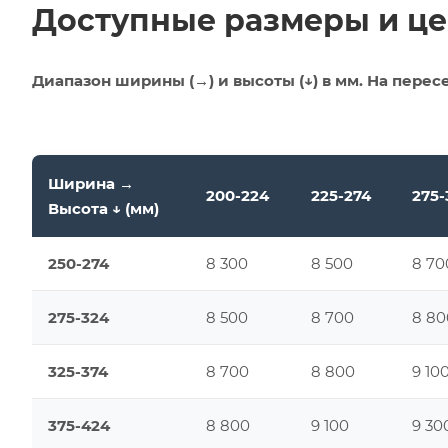
Доступные размеры и ц
Диапазон ширины (→) и высоты (↓) в мм. На пересе
Ширина →
200-224
225-274
275-
Высота ↓ (мм)
250-274
8 300
8 500
8 70
275-324
8 500
8 700
8 80
325-374
8 700
8 800
9 10
375-424
8 800
9 100
9 30