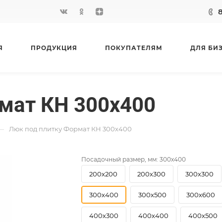
Я
ПРОДУКЦИЯ
ПОКУПАТЕЛЯМ
ДЛЯ БИ
мат КН 300х400
—
Люк под плитку Формат КН 300х400
Посадочный размер, мм:
300х400
200х200
200х300
300х300
300х400
300х500
300х600
400х300
400х400
400х500