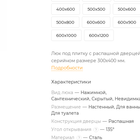
400х600
500х500
500х600
500х800
600х600
600х900
600х1000
600х1200
Люк под плитку с распашной дверцей
серийном размере 300х400 мм.
Подробности
Характеристики
Вид люка
—
Нажимной,
Сантехнический, Скрытый, Невидимк
Размещение
—
Настенный, Для ванны
Для туалета
Конструкция дверцы
—
Распашная
Угол открывания
—
135°
?
Материал
—
Сталь
?