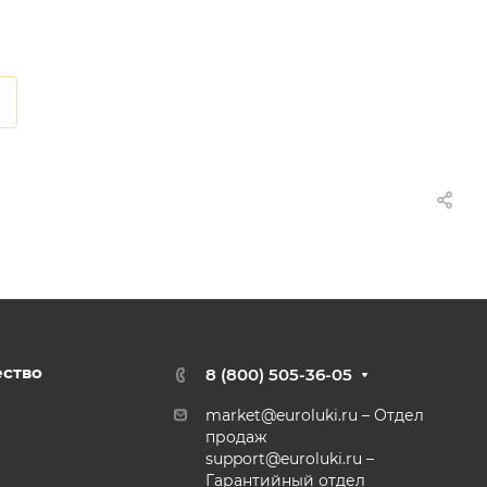
ество
8 (800) 505-36-05
market@euroluki.ru
– Отдел
продаж
support@
euroluki.ru
–
Гарантийный отдел