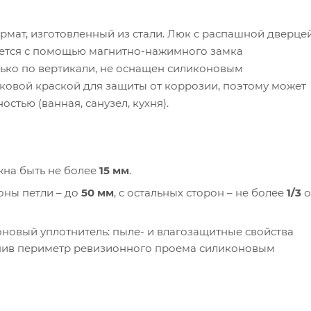
мат, изготовленный из стали. Люк с распашной дверцей
ается с помощью магнитно-нажимного замка
ько по вертикали, не оснащен силиконовым
овой краской для защиты от коррозии, поэтому может
тью (ванная, санузел, кухня).
жна быть не более
15 мм
.
оны петли – до
50 мм
, с остальных сторон – не более
1/3
о
новый уплотнитель: пыле- и влагозащитные свойства
лнив периметр ревизионного проема силиконовым