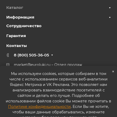
Каталог
Информация
Сотрудничество
Гарантия
Контакты
8 (800) 505-36-05
market@euroluki.ru
– Отдел продаж
support@
euroluki.ru
– Гарантийный отдел
×
Мы используем cookies, которые собираем в том
числе с использованием сервисов веб-аналитики
г. Москва, ул. Генерала Белова, 43 к2, офис 27
Яндекс Метрика и VK Реклама. Это позволяет нам
анализировать взаимодействие посетителей с
сайтом и делать его лучше. Подробнее об
использовании файлов cookie Вы можете прочитать в
Политике конфиденциальности
. Если Вы не хотите,
© 2026 ООО «ППК «Практика». Все права защищены
чтобы ваши данные обрабатывались, измените