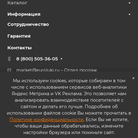
Каталог
Информация
Сотрудничество
Гарантия
Контакты
8 (800) 505-36-05
market@euroluki.ru
– Отдел продаж
support@
euroluki.ru
– Гарантийный отдел
×
Мы используем cookies, которые собираем в том
числе с использованием сервисов веб-аналитики
г. Москва, ул. Генерала Белова, 43 к2, офис 27
Яндекс Метрика и VK Реклама. Это позволяет нам
анализировать взаимодействие посетителей с
сайтом и делать его лучше. Подробнее об
использовании файлов cookie Вы можете прочитать в
Политике конфиденциальности
. Если Вы не хотите,
© 2026 ООО «ППК «Практика». Все права защищены
чтобы ваши данные обрабатывались, измените
настройки браузера или покиньте сайт.
Согласие на обработку персональных данных