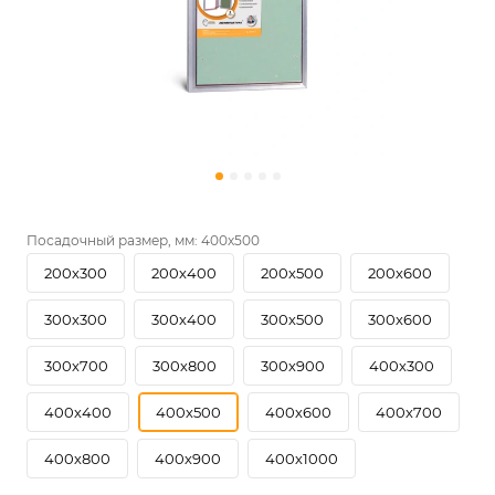
Посадочный размер, мм:
400х500
200х300
200х400
200х500
200х600
300х300
300х400
300х500
300х600
300х700
300х800
300х900
400х300
400х400
400х500
400х600
400х700
400х800
400х900
400х1000