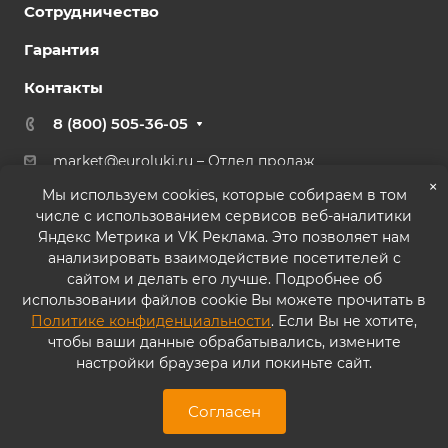
Сотрудничество
Гарантия
Контакты
8 (800) 505-36-05
market@euroluki.ru
– Отдел продаж
support@
euroluki.ru
– Гарантийный отдел
×
Мы используем cookies, которые собираем в том
числе с использованием сервисов веб-аналитики
г. Москва, ул. Генерала Белова, 43 к2, офис 27
Яндекс Метрика и VK Реклама. Это позволяет нам
анализировать взаимодействие посетителей с
сайтом и делать его лучше. Подробнее об
использовании файлов cookie Вы можете прочитать в
Политике конфиденциальности
. Если Вы не хотите,
© 2026 ООО «ППК «Практика». Все права защищены
чтобы ваши данные обрабатывались, измените
настройки браузера или покиньте сайт.
Согласие на обработку персональных данных
Политика конфиденциальности
Согласен
Карта сайта