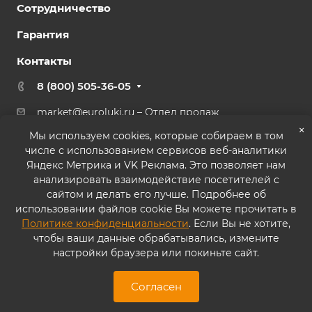
Сотрудничество
Гарантия
Контакты
8 (800) 505-36-05
market@euroluki.ru
– Отдел продаж
support@
euroluki.ru
– Гарантийный отдел
×
Мы используем cookies, которые собираем в том
числе с использованием сервисов веб-аналитики
г. Москва, ул. Генерала Белова, 43 к2, офис 27
Яндекс Метрика и VK Реклама. Это позволяет нам
анализировать взаимодействие посетителей с
сайтом и делать его лучше. Подробнее об
использовании файлов cookie Вы можете прочитать в
Политике конфиденциальности
. Если Вы не хотите,
© 2026 ООО «ППК «Практика». Все права защищены
чтобы ваши данные обрабатывались, измените
настройки браузера или покиньте сайт.
Согласие на обработку персональных данных
Политика конфиденциальности
Согласен
Карта сайта