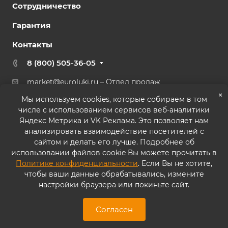
Сотрудничество
Гарантия
Контакты
8 (800) 505-36-05
market@euroluki.ru
– Отдел продаж
support@
euroluki.ru
– Гарантийный отдел
×
Мы используем cookies, которые собираем в том
числе с использованием сервисов веб-аналитики
г. Москва, ул. Генерала Белова, 43 к2, офис 27
Яндекс Метрика и VK Реклама. Это позволяет нам
анализировать взаимодействие посетителей с
сайтом и делать его лучше. Подробнее об
использовании файлов cookie Вы можете прочитать в
Политике конфиденциальности
. Если Вы не хотите,
© 2026 ООО «ППК «Практика». Все права защищены
чтобы ваши данные обрабатывались, измените
настройки браузера или покиньте сайт.
Согласие на обработку персональных данных
Политика конфиденциальности
Согласен
Карта сайта