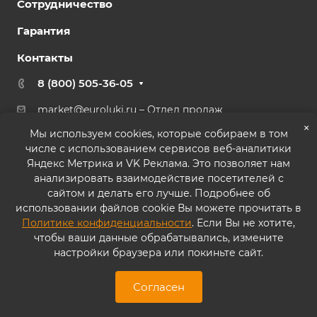
Сотрудничество
Гарантия
Контакты
8 (800) 505-36-05
market@euroluki.ru
– Отдел продаж
support@
euroluki.ru
– Гарантийный отдел
×
Мы используем cookies, которые собираем в том
числе с использованием сервисов веб-аналитики
г. Москва, ул. Генерала Белова, 43 к2, офис 27
Яндекс Метрика и VK Реклама. Это позволяет нам
анализировать взаимодействие посетителей с
сайтом и делать его лучше. Подробнее об
использовании файлов cookie Вы можете прочитать в
Политике конфиденциальности
. Если Вы не хотите,
© 2026 ООО «ППК «Практика». Все права защищены
чтобы ваши данные обрабатывались, измените
настройки браузера или покиньте сайт.
Согласие на обработку персональных данных
Политика конфиденциальности
Согласен
Карта сайта