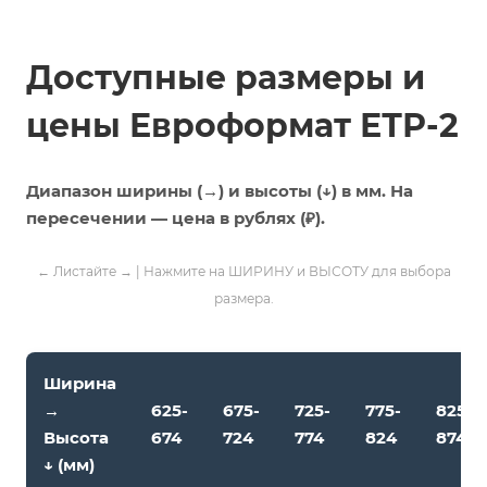
Доступные размеры и
цены Евроформат ЕТР-2
Диапазон ширины (→) и высоты (↓) в мм. На
пересечении — цена в рублях (₽).
← Листайте → | Нажмите на ШИРИНУ и ВЫСОТУ для выбора
размера.
Ширина
→
625-
675-
725-
775-
825-
Высота
674
724
774
824
874
↓ (мм)