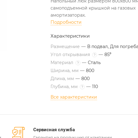
Напольный люк размером 800х800 мм
самоподъемной крышкой на газовых
амортизаторах.
Подробности
Характеристики
Размещение
—
В подвал, Для погреб
Угол открывания
—
85⁰
?
Материал
—
Сталь
?
Ширина, мм
—
800
Длина, мм
—
800
Глубина, мм
—
110
?
Все характеристики
Сервисная служба
и
Гарантия на продукцию от компании