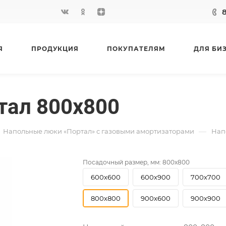
Я
ПРОДУКЦИЯ
ПОКУПАТЕЛЯМ
ДЛЯ БИ
тал 800х800
—
Напольные люки «Портал» с газовыми амортизаторами
Нап
Посадочный размер, мм:
800х800
600х600
600х900
700х700
800х800
900х600
900х900