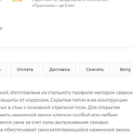
«Практика» – до 5 лет.
ей
ь
Оплата
Доставка
Скачать
Вопро
ой. Изготовлена из стального профиля методом сварки
ащиты от коррозии. Скрытые петли в ее конструкции
к в стык с основной отделкой пола. Для открытия
рожать нажимной замок ключом-скобой или любым
тся сама за счет силы выталкивания газовых
та обеспечивает самозатягивающийся нажимной замок.