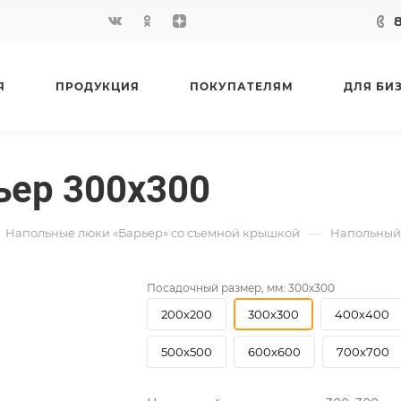
Я
ПРОДУКЦИЯ
ПОКУПАТЕЛЯМ
ДЛЯ БИ
ьер 300х300
—
Напольные люки «Барьер» со съемной крышкой
Напольный
Посадочный размер, мм:
300х300
200х200
300х300
400х400
500х500
600х600
700х700