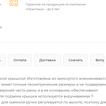
и
Гарантия на продукцию от компании
«Практика» – до 5 лет.
ей
ь
Оплата
Доставка
Скачать
Вопро
мной крышкой. Изготовлена из замкнутого алюминиевог
у имеет точные геометрические размеры и не подверже
верхней части рамы и в ее основании, обеспечивают
ля подъема крышки используется вкручиваемая Т-
 для съемной ручки регулируется по высоте, поэтому дл