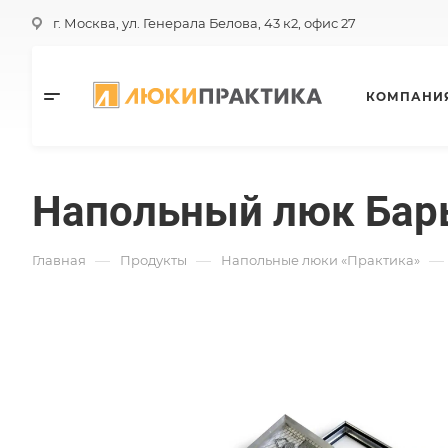
г. Москва, ул. Генерала Белова, 43 к2, офис 27
КОМПАНИ
Напольный люк Бар
—
—
—
Главная
Продукты
Напольные люки «Практика»