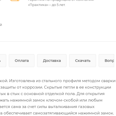
«Практика» – до 5 лет.
ей
ь
Оплата
Доставка
Скачать
Вопро
ой. Изготовлена из стального профиля методом сварки
ащиты от коррозии. Скрытые петли в ее конструкции
к в стык с основной отделкой пола. Для открытия
рожать нажимной замок ключом-скобой или любым
тся сама за счет силы выталкивания газовых
та обеспечивает самозатягивающийся нажимной замок.