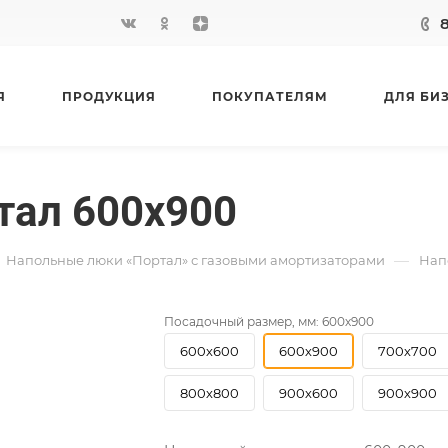
Я
ПРОДУКЦИЯ
ПОКУПАТЕЛЯМ
ДЛЯ БИ
тал 600х900
—
Напольные люки «Портал» с газовыми амортизаторами
Нап
Посадочный размер, мм:
600х900
600х600
600х900
700х700
800х800
900х600
900х900