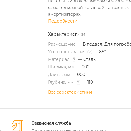
Напольный люк размером 600х900 мм
самоподъемной крышкой на газовых
амортизаторах.
Подробности
Характеристики
Размещение
—
В подвал, Для погреб
Угол открывания
—
85⁰
?
Материал
—
Сталь
?
Ширина, мм
—
600
Длина, мм
—
900
Глубина, мм
—
110
?
Все характеристики
Сервисная служба
и
Гарантия на продукцию от компании