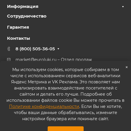
Информация
Сотрудничество
Гарантия
Контакты
8 (800) 505-36-05
market@euroluki.ru
– Отдел продаж
support@
euroluki.ru
– Гарантийный отдел
×
Мы используем cookies, которые собираем в том
числе с использованием сервисов веб-аналитики
г. Москва, ул. Генерала Белова, 43 к2, офис 27
Яндекс Метрика и VK Реклама. Это позволяет нам
анализировать взаимодействие посетителей с
сайтом и делать его лучше. Подробнее об
использовании файлов cookie Вы можете прочитать в
Политике конфиденциальности
. Если Вы не хотите,
© 2026 ООО «ППК «Практика». Все права защищены
чтобы ваши данные обрабатывались, измените
настройки браузера или покиньте сайт.
Согласие на обработку персональных данных
Политика конфиденциальности