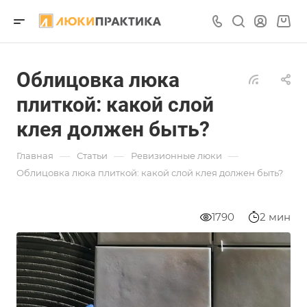
Облицовка люка
плиткой: какой слой
клея должен быть?
—
—
—
Главная
Статьи
Ревизионные люки
Облицовка люка плиткой: какой слой клея должен быть?
1790
2 мин