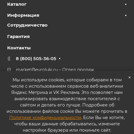
Каталог
Информация
Сотрудничество
Гарантия
Контакты
8 (800) 505-36-05
market@euroluki.ru
– Отдел продаж
support@
euroluki.ru
– Гарантийный отдел
×
Мы используем cookies, которые собираем в том
числе с использованием сервисов веб-аналитики
г. Москва, ул. Генерала Белова, 43 к2, офис 27
Яндекс Метрика и VK Реклама. Это позволяет нам
анализировать взаимодействие посетителей с
сайтом и делать его лучше. Подробнее об
использовании файлов cookie Вы можете прочитать в
Политике конфиденциальности
. Если Вы не хотите,
© 2026 ООО «ППК «Практика». Все права защищены
чтобы ваши данные обрабатывались, измените
настройки браузера или покиньте сайт.
Согласие на обработку персональных данных