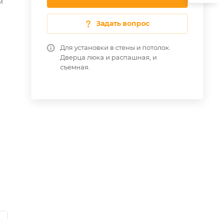
м
Задать вопрос
Для установки в стены и потолок.
Дверца люка и распашная, и
съемная.