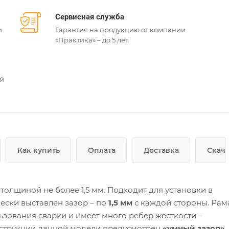
Сервисная служба
и
Гарантия на продукцию от компании
«Практика» – до 5 лет.
ей
Как купить
Оплата
Доставка
Скача
толщиной не более 1,5 мм. Подходит для установки в
ески выставлен зазор – по
1,5 мм
с каждой стороны. Рам
ьзования сварки и имеет много ребер жесткости –
нструкции данной модели предусмотрен
«умный зазор»
,