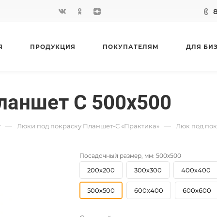
Я
ПРОДУКЦИЯ
ПОКУПАТЕЛЯМ
ДЛЯ БИ
ланшет С 500х500
—
—
у
Люки под покраску Планшет-С «Практика»
Люк под пок
Посадочный размер, мм:
500х500
200х200
300х300
400х400
500х500
600х400
600х600