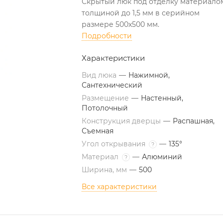
Скрытый люк под отделку материало
толщиной до 1,5 мм в серийном
размере 500х500 мм.
Подробности
Характеристики
Вид люка
—
Нажимной,
Сантехнический
Размещение
—
Настенный,
Потолочный
Конструкция дверцы
—
Распашная,
Съемная
Угол открывания
—
135°
?
Материал
—
Алюминий
?
Ширина, мм
—
500
Все характеристики