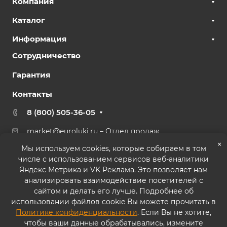
Компания
Каталог
Информация
Сотрудничество
Гарантия
Контакты
8 (800) 505-36-05
market@euroluki.ru
– Отдел продаж
support@
euroluki.ru
– Гарантийный отдел
×
Мы используем cookies, которые собираем в том
числе с использованием сервисов веб-аналитики
г. Москва, ул. Генерала Белова, 43 к2, офис 27
Яндекс Метрика и VK Реклама. Это позволяет нам
анализировать взаимодействие посетителей с
сайтом и делать его лучше. Подробнее об
использовании файлов cookie Вы можете прочитать в
Политике конфиденциальности
. Если Вы не хотите,
© 2026 ООО «ППК «Практика». Все права защищены
чтобы ваши данные обрабатывались, измените