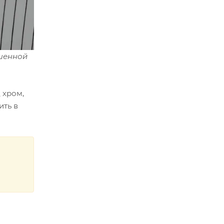
ашенной
 хром,
ить в