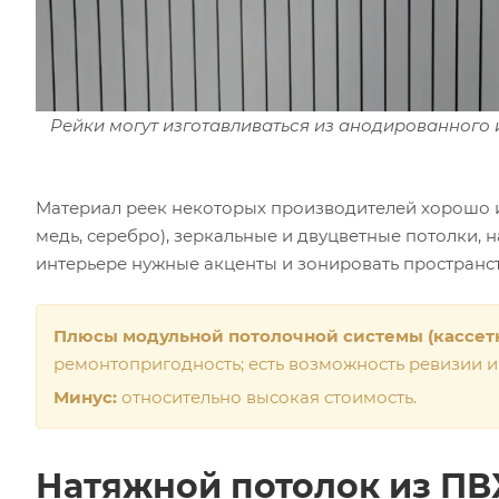
Рейки могут изготавливаться из анодированног
Материал реек некоторых производителей хорошо и
медь, серебро), зеркальные и двуцветные потолки, н
интерьере нужные акценты и зонировать пространст
Плюсы модульной потолочной системы (кассетн
ремонтопригодность; есть возможность ревизии 
Минус:
относительно высокая стоимость.
Натяжной потолок из ПВ