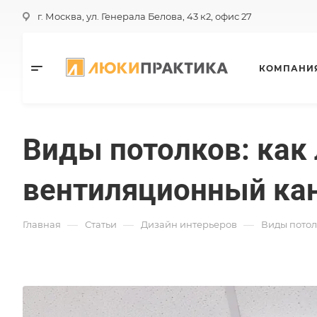
г. Москва, ул. Генерала Белова, 43 к2, офис 27
КОМПАНИ
Виды потолков: как
вентиляционный ка
—
—
—
Главная
Статьи
Дизайн интерьеров
Виды потол