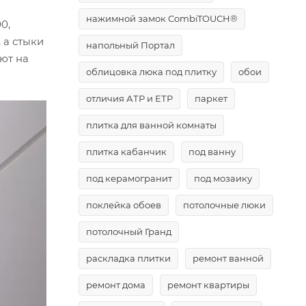
нажимной замок CombiTOUCH®
0,
 а стыки
напольный Портал
ют на
облицовка люка под плитку
обои
отличия АТР и ЕТР
паркет
плитка для ванной комнаты
плитка кабанчик
под ванну
под керамогранит
под мозаику
поклейка обоев
потолочные люки
потолочный Гранд
раскладка плитки
ремонт ванной
ремонт дома
ремонт квартиры