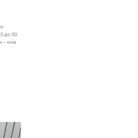
ых
5 до 50
к – она