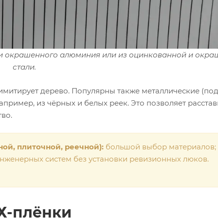
о и окрашенного алюминия или из оцинкованной и окр
стали.
митирует дерево. Популярны также металлические (под
апример, из чёрных и белых реек. Это позволяет расстав
во.
ой, плиточной, реечной):
большой выбор материалов;
инженерных систем без установки ревизионных люков.
Х-плёнки