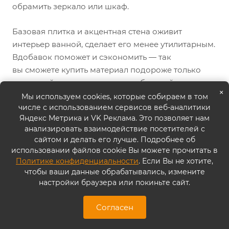
обрамить зеркало или шкаф.
Базовая плитка и акцентная стена оживит
интерьер ванной, сделает его менее утилитарным.
Вдобавок поможет и сэкономить — так
вы сможете купить материал подороже только
для одной стены, а остальные с базовой
×
недорогой плиткой будут просто ее фоном.
Мы используем cookies, которые собираем в том
числе с использованием сервисов веб-аналитики
Яндекс Метрика и VK Реклама. Это позволяет нам
Реклама. ООО "ППК "Практика", ИНН:
анализировать взаимодействие посетителей с
7709513968, Erid: 2Vtzqwza9AZ
сайтом и делать его лучше. Подробнее об
использовании файлов cookie Вы можете прочитать в
Политике конфиденциальности
. Если Вы не хотите,
Статьи
чтобы ваши данные обрабатывались, измените
настройки браузера или покиньте сайт.
Согласен