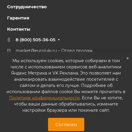
Сотрудничество
Гарантия
Контакты
8 (800) 505-36-05
market@euroluki.ru
– Отдел продаж
support@
euroluki.ru
– Гарантийный отдел
×
Мы используем cookies, которые собираем в том
числе с использованием сервисов веб-аналитики
г. Москва, ул. Генерала Белова, 43 к2, офис 27
Яндекс Метрика и VK Реклама. Это позволяет нам
анализировать взаимодействие посетителей с
сайтом и делать его лучше. Подробнее об
использовании файлов cookie Вы можете прочитать в
Политике конфиденциальности
. Если Вы не хотите,
© 2026 ООО «ППК «Практика». Все права защищены
чтобы ваши данные обрабатывались, измените
настройки браузера или покиньте сайт.
Согласие на обработку персональных данных
Политика конфиденциальности
Согласен
Карта сайта