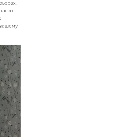
рьерах,
олько
к
 вашему