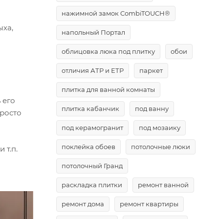
нажимной замок CombiTOUCH®
ыха,
напольный Портал
облицовка люка под плитку
обои
отличия АТР и ЕТР
паркет
плитка для ванной комнаты
 его
плитка кабанчик
под ванну
просто
под керамогранит
под мозаику
поклейка обоев
потолочные люки
 т.п.
потолочный Гранд
раскладка плитки
ремонт ванной
ремонт дома
ремонт квартиры