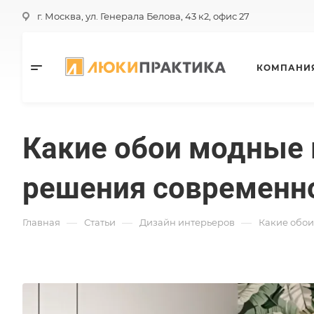
г. Москва, ул. Генерала Белова, 43 к2, офис 27
КОМПАНИ
Какие обои модные 
решения современно
—
—
—
Главная
Статьи
Дизайн интерьеров
Какие обои