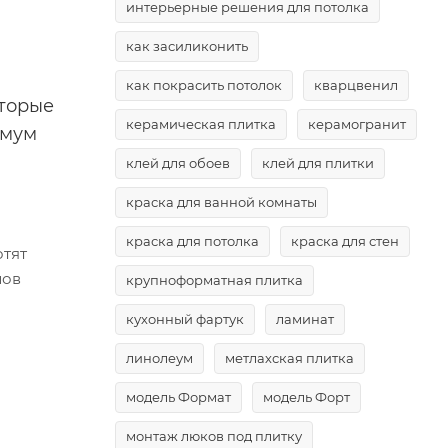
интерьерные решения для потолка
как засиликонить
как покрасить потолок
кварцвенил
оторые
керамическая плитка
керамогранит
имум
клей для обоев
клей для плитки
краска для ванной комнаты
краска для потолка
краска для стен
отят
лов
крупноформатная плитка
кухонный фартук
ламинат
линолеум
метлахская плитка
модель Формат
модель Форт
монтаж люков под плитку