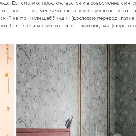
ирода. Ее тематика прослеживается и в современных инте
сические обои с мелкими цветочками лучше выбирать, т
зский кантри) или шебби-шик (дословно переводится ка
обои с более объемными и графичными видами флоры по