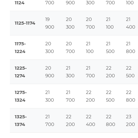
1124
700
900
300
700
100
19
20
20
21
21
1125-1174
900
300
700
100
400
1175-
20
20
21
21
21
1224
300
700
100
500
800
1225-
20
21
21
22
22
1274
900
300
700
200
500
1275-
21
21
22
22
22
1324
300
700
200
500
800
1325-
21
22
22
22
23
1374
700
200
400
800
200