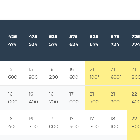
425-
475-
525-
575-
625-
675-
725
474
524
574
624
674
724
774
15
15
16
16
21
21
21
600
900
200
600
100
¹
600
¹
80
16
16
16
17
21
21
22
000
400
700
000
700
¹
900
¹
40
16
16
17
17
17
18
22
400
700
000
400
700
100
80