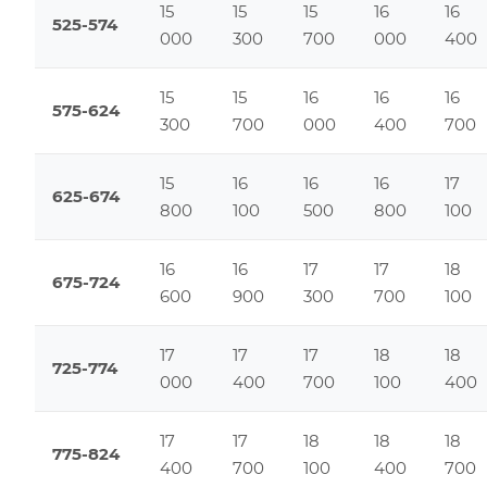
15
15
15
16
16
525-574
000
300
700
000
400
15
15
16
16
16
575-624
300
700
000
400
700
15
16
16
16
17
625-674
800
100
500
800
100
16
16
17
17
18
675-724
600
900
300
700
100
17
17
17
18
18
725-774
000
400
700
100
400
17
17
18
18
18
775-824
400
700
100
400
700