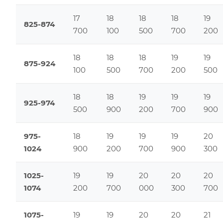
17
18
18
18
19
825-874
700
100
500
700
200
18
18
18
19
19
875-924
100
500
700
200
500
18
18
19
19
19
925-974
500
900
200
700
900
975-
18
19
19
19
20
1024
900
200
700
900
300
1025-
19
19
20
20
20
1074
200
700
000
300
700
1075-
19
19
20
20
21