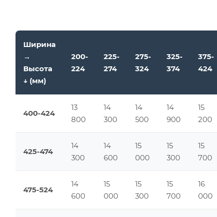
Ширина
→
200-
225-
275-
325-
375-
Высота
224
274
324
374
424
↓ (мм)
13
14
14
14
15
400-424
800
300
500
900
200
14
14
15
15
15
425-474
300
600
000
300
700
14
15
15
15
16
475-524
600
000
300
700
000